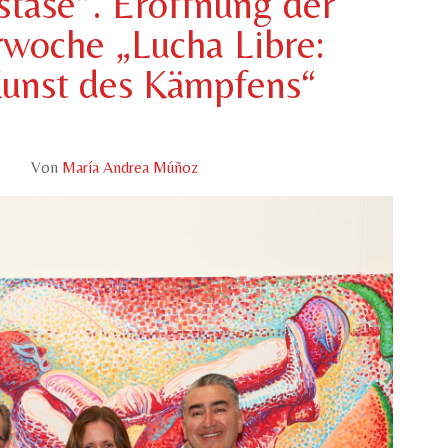
stase“. Eröffnung der
rwoche „Lucha Libre:
unst des Kämpfens“
Von
María Andrea Múñoz