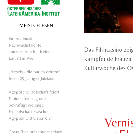
MEISTGELESEN
Internationale
Nachwuchstalente
Das Filmcasino zei
konzertieren bei freiem
kämpfende Frauen 
Eintritt in Wien
Kulturwoche des Öst
„diesels - die bar im dritten“
feiert 25-jähriges Jubiläum
Ägyptische Botschaft feiert
Nationalfeiertag und
bekräftigt die enge
Freundschaft zwischen
Ägypten und Österreich
Verni
Costa Rica präsentiert seinen