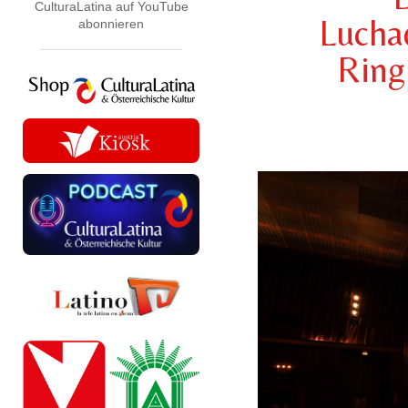
CulturaLatina auf YouTube
Luchad
abonnieren
Ring