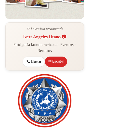
✨ La revista recomienda
Ivett Angeles Litano 📷
Fotógrafa latinoamericana · Eventos ·
Retratos
✉ Escribir
📞 Llamar