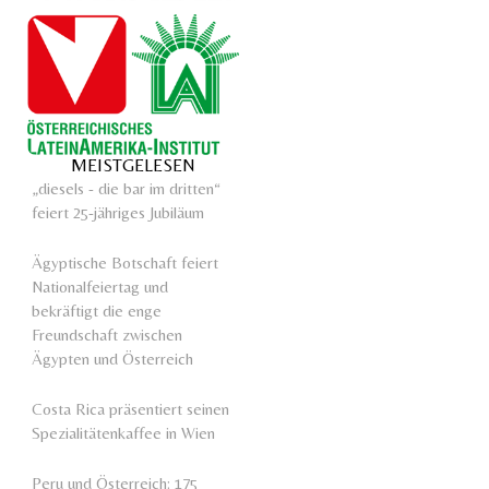
MEISTGELESEN
„diesels - die bar im dritten“
feiert 25-jähriges Jubiläum
Ägyptische Botschaft feiert
Nationalfeiertag und
bekräftigt die enge
Freundschaft zwischen
Ägypten und Österreich
Costa Rica präsentiert seinen
Spezialitätenkaffee in Wien
Peru und Österreich: 175